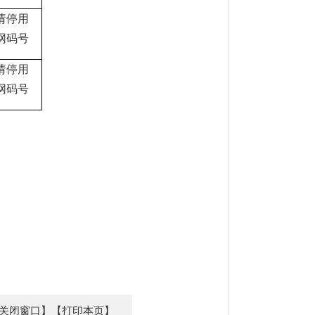
请停用
网码号
请停用
网码号
关闭窗口】
【打印本页】