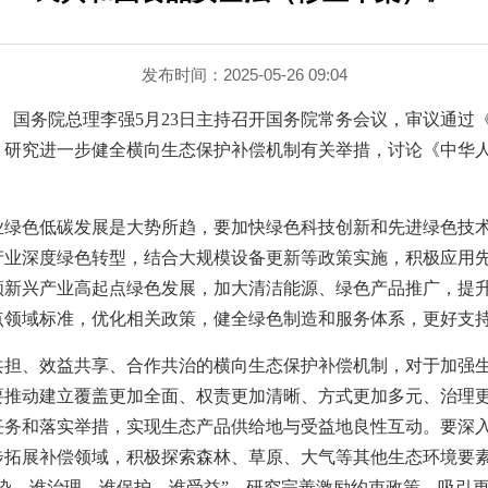
发布时间：2025-05-26 09:04
电 国务院总理李强5月23日主持召开国务院常务会议，审议通过
年）》，研究进一步健全横向生态保护补偿机制有关举措，讨论《中
业绿色低碳发展是大势所趋，要加快绿色科技创新和先进绿色技
产业深度绿色转型，结合大规模设备更新等政策实施，积极应用
领新兴产业高起点绿色发展，加大清洁能源、绿色产品推广，提
点领域标准，优化相关政策，健全绿色制造和服务体系，更好支
共担、效益共享、合作共治的横向生态保护补偿机制，对于加强
要推动建立覆盖更加全面、权责更加清晰、方式更加多元、治理
任务和落实举措，实现生态产品供给地与受益地良性互动。要深
步拓展补偿领域，积极探索森林、草原、大气等其他生态环境要
污染、谁治理，谁保护、谁受益”，研究完善激励约束政策，吸引