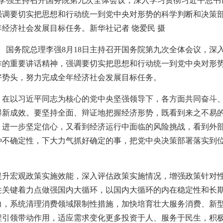
理李强主持召开国务院第九次全体会议，深入学习贯彻习近平总
强调要切实把思想和行动统一到党中央对形势的科学判断和决策
经济社会发展目标任务。新华社记者 饶爱民 摄
电 国务院总理李强8月18日主持召开国务院第九次全体会议，深
作的重要讲话精神，强调要切实把思想和行动统一到党中央对形
好势头，努力完成全年经济社会发展目标任务。
，在以习近平同志为核心的党中央坚强领导下，各方面共同奋斗
得新成效。要坚持全面、辩证地把握经济形势，既看到来之不易
，进一步坚定信心，又看到经济运行中面临的风险挑战，看到外
种不确定性，下大力气抓好确定的事，把党中央决策部署落实到
提升宏观政策实施效能，深入评估政策实施情况，增强政策针对
住关键着力点做强国内大循环，以国内大循环的内在稳定性和长
力，系统清理消费领域限制性措施，加快培育壮大服务消费、新
程引领带动作用，适应需求变化更多投资于人、服务于民生，积