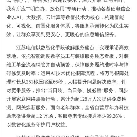
民”初心，严格落实行风建设要求，深入开展“民有所呼、
我有所应”“明白办、放心用”专项行动，推动各基础电信企
业以AI、大数据、云计算等数智技术为核心，构建智能
化、可视化、前置化服务体系，将服务承诺转化为民生实
效，让群众享受到更安心、更暖心的信息通信服务。
江苏电信以数智化手段破解服务痛点，实现承诺高效
落地。依托智能调度数字员工与装维服务质态看板，对装
维工单全流程纳管并自动预警，保障服务履约准时率与障
碍修复及时率；运用AI技术优化报障流程，将万号报障处
理时长从251秒压缩至66秒，大幅提升问题解决效率。针
对宽带服务，推出“当日装、当日修、慢必赔”服务，同步
开展家庭网络焕新行动，累计为超128万人次提供免费检
测、网关焕新服务。面向老年群体，全省自营厅年办科技
助老微讲堂超1.2 万场，客服尊老专线接通率达99.26%，
以数智化服务守护用户权益。