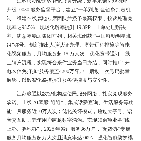
江苏移动聚焦数智化服务升级，筑牢承诺兑现闭环。
升级10080 服务监督平台，建立“一单到底”全链条判责机
制，组建在线属地专席团队并授予最高权限，投诉处理兑
现率达98.5%，现场化解率提升 19.3PP，工单处理解决
率、满意率稳居集团前列，相关班组获 “中国移动明星班
组”称号。创新推出人脸认证办理、宽带远程排障等智能
化视频服务，月均服务超 15 万人次；优化宽带退订、线
上销户流程，实现符合条件业务当日办结，同时推广“来
电来信免打扰”服务覆盖4200万客户，启动二次号码批量
解绑，以数智化举措提升服务便捷度与安全性。
江苏联通以数智化构建便民服务网络，扎实兑现服务
承诺。上线 AI客服“通通”，集成话费查询、生活服务等功
能，月服务近10万人次；优化关怀模式，通过大字号、语
音交互助力老年用户跨越数字鸿沟。实现30余项业务“线
上办、异地办”，2025 年累计服务36万户，“超级办”专属
服务月均服务超万人次且满意率达 90%。强化智能防护模