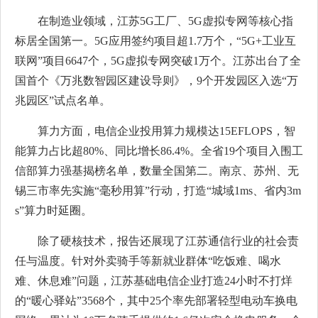
在制造业领域，江苏5G工厂、5G虚拟专网等核心指
标居全国第一。5G应用签约项目超1.7万个，“5G+工业互
联网”项目6647个，5G虚拟专网突破1万个。江苏出台了全
国首个《万兆数智园区建设导则》，9个开发园区入选“万
兆园区”试点名单。
算力方面，电信企业投用算力规模达15EFLOPS，智
能算力占比超80%、同比增长86.4%。全省19个项目入围工
信部算力强基揭榜名单，数量全国第二。南京、苏州、无
锡三市率先实施“毫秒用算”行动，打造“城域1ms、省内3m
s”算力时延圈。
除了硬核技术，报告还展现了江苏通信行业的社会责
任与温度。针对外卖骑手等新就业群体“吃饭难、喝水
难、休息难”问题，江苏基础电信企业打造24小时不打烊
的“暖心驿站”3568个，其中25个率先部署轻型电动车换电