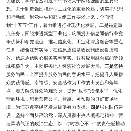
关建设，学深悟透习近平总书记关于网络强国的重要思
想、关于制造强国和新型工业化的重要论述，切实把思想
和行动统一到党中央和部党组工作要求上来，全面谋
划“十五五”工作，着力推进行业现代化发展。
二是
锚定重
点任务，围绕推进新型工业化，巩固提升信息通信行业竞
争优势和领先地位，推动信息化、工业化深度融合等重点
任务，结合江苏实际，在信息通信基础设施建设提质增
效、信息通信暖心服务实事落实、数智应用融合赋能等领
域积极作为，主动服务地方经济社会发展大局。
三是
坚持
服务为民，全面提升服务为民的意识水平，把提升人民群
众的获得感、幸福感、安全感作为工作的出发点和落脚
点，着力解决群众急难愁盼，提升“反诈”治理水平。优化
营商环境，积极营造公平、普惠、可预期的良好市场环
境，为江苏数字经济发展提供有力支撑。
四是
强化队伍建
设，坚持全面从严治党，深入贯彻中央八项规定精神，营
造风清气正的政治生态。以 “时时放心不下” 的责任感推动