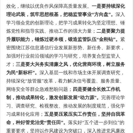
效化，继续以优良作风保障高质量发展。
一是要持续深化
理论武装，筑牢思想根基，把稳监管事业“方向盘”。
深入
学习领会党的创新理论，把学习成果转化为坚定理想、锤
炼党性和指导实践、推动工作的强大力量；
二是要聚力提
升履职能力，锤炼过硬本领，锻造监管队伍“金刚钻”。
紧
密围绕江苏信息通信行业发展新形势、新任务、新要求，
加强对行业前沿领域的学习与研究，培养复合型监管人
才；
三是要大兴务实清廉之风，优化营商环境，树立服务
为民“新标杆”。
深入基层一线和市场主体开展调查研究，
持续深化“放管服”改革，着力解决信号覆盖、服务质量、
网络安全等群众急难愁盼问题；
四是要健全长效工作机
制，推动成果转化，激发创新发展“动力源”。
完善理论学
习、调查研究、检视整改、推动发展的制度规范，强化学
习成果转化应用；
五是要压紧压实工作责任，坚持自我革
命，种好管党治党“责任田”。
落实好“五个进一步到位”的
重要要求，坚持以作风建设为突破口，深入推进党风廉政