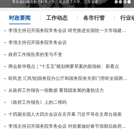
李乐成到南京航空航天大学、南京理工大学、江苏省通信管理局调研
时政要闻
工作动态
各市行管
行业
李强主持召开国务院常务会议 研究推进全国统一大市场建设有关工作 审议通过《现代化应急体系建设“十五五”规划》 讨论《中华人民共和国中国人民银行法（修订草案）》
李强主持召开国务院常务会议
政府工作报告里的变与不变
两会新华视点｜“十五五”规划纲要草案的新指标、新看点
听民意 汇民智|国务院办公厅和国务院有关部门旁听全国两会，将代表委员真知灼见化为实招硬招
从政府工作报告一组数据 看我国发展的蓬勃活力
《政府工作报告》上的二维码
十四届全国人大四次会议在京开幕 习近平等在主席台就座
李强主持召开国务院常务会议 对抓紧做好春节假期后政府工作作出部署 研究推进银发经济和养老服务发展有关工作 审议通过《关于加强基层消防工作的意见》 讨论《中华人民共和国水法（修订草案）》